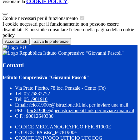
visionare la
COOKIE POLICY
.
Cookie necessari per il funzionamento
I cookie necessari per il funzionamento non possono essere
disabilitati. È possibile consultare l'elenco nella pagina della cookie
policy.
Accetta tutti
Salva le preferenze
Istituto Comprensivo “Giovanni Pascoli"
Contatti
Istituto Comprensivo “Giovanni Pascoli"
Via Prato Fiorito, 78 loc. Penzale - Cento (Fe)
Tel:
051/6832752
Tel:
051/901910
Email:
feic81900e@istruzione.it
Link per inviare una mail
PEC:
feic81900e@pec.istruzione.it
Link per inviare una mail
C.F.: 90012640380
CODICE MECCANOGRAFICO FEIC81900E
CODICE iPA istsc_feic81900e
CODICE UNIVOCO UFFICIO UFQCQG