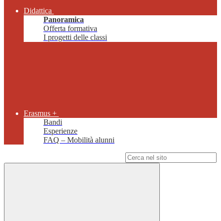
Didattica
Panoramica
Offerta formativa
I progetti delle classi
Erasmus +
Bandi
Esperienze
FAQ – Mobilità alunni
Campo di ricerca per le pagine del sito