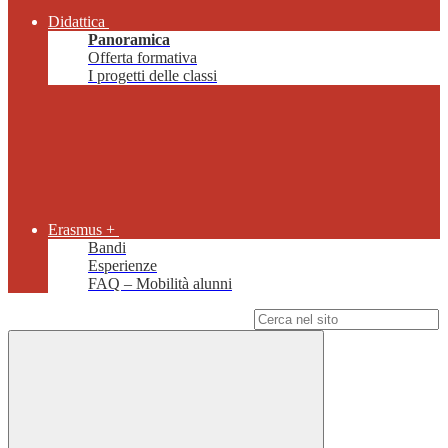
Didattica
Panoramica
Offerta formativa
I progetti delle classi
Erasmus +
Bandi
Esperienze
FAQ – Mobilità alunni
Campo di ricerca per le pagine del sito