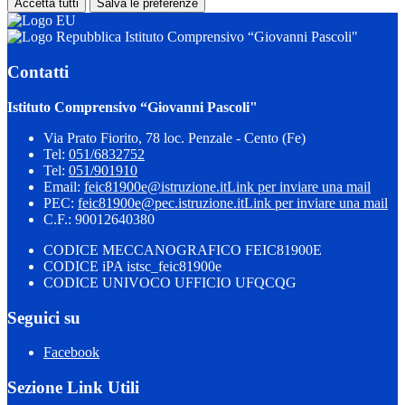
Accetta tutti
Salva le preferenze
Istituto Comprensivo “Giovanni Pascoli"
Contatti
Istituto Comprensivo “Giovanni Pascoli"
Via Prato Fiorito, 78 loc. Penzale - Cento (Fe)
Tel:
051/6832752
Tel:
051/901910
Email:
feic81900e@istruzione.it
Link per inviare una mail
PEC:
feic81900e@pec.istruzione.it
Link per inviare una mail
C.F.: 90012640380
CODICE MECCANOGRAFICO FEIC81900E
CODICE iPA istsc_feic81900e
CODICE UNIVOCO UFFICIO UFQCQG
Seguici su
Facebook
Sezione Link Utili