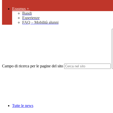
Erasmus +
Bandi
Esperienze
FAQ – Mobilità alunni
Campo di ricerca per le pagine del sito
Tutte le news