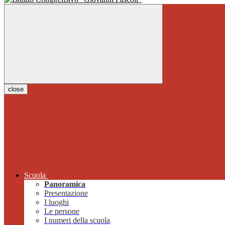
close
Scuola
Panoramica
Presentazione
I luoghi
Le persone
I numeri della scuola