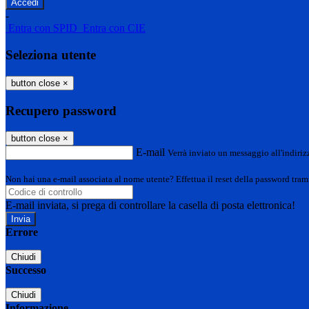
-
Entra con SPID
Entra con CIE
Seleziona utente
button close
×
Recupero password
button close
×
E-mail
Verrà inviato un messaggio all'indirizz
Non hai una e-mail associata al nome utente? Effettua il reset della password tram
E-mail inviata, si prega di controllare la casella di posta elettronica!
Errore
Chiudi
Successo
Chiudi
Informazione