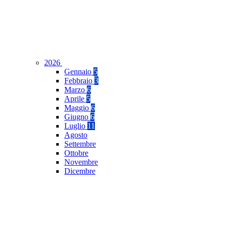
2026
Gennaio
5
Febbraio
3
Marzo
6
Aprile
5
Maggio
6
Giugno
6
Luglio
11
Agosto
Settembre
Ottobre
Novembre
Dicembre