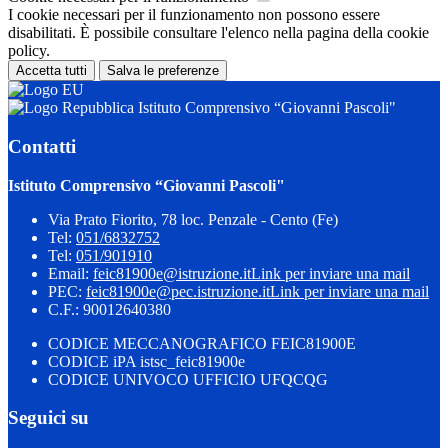
I cookie necessari per il funzionamento non possono essere
disabilitati. È possibile consultare l'elenco nella pagina della cookie
policy.
Accetta tutti
Salva le preferenze
Istituto Comprensivo “Giovanni Pascoli"
Contatti
Istituto Comprensivo “Giovanni Pascoli"
Via Prato Fiorito, 78 loc. Penzale - Cento (Fe)
Tel:
051/6832752
Tel:
051/901910
Email:
feic81900e@istruzione.it
Link per inviare una mail
PEC:
feic81900e@pec.istruzione.it
Link per inviare una mail
C.F.: 90012640380
CODICE MECCANOGRAFICO FEIC81900E
CODICE iPA istsc_feic81900e
CODICE UNIVOCO UFFICIO UFQCQG
Seguici su