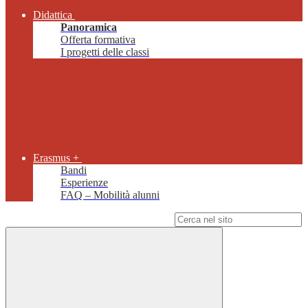
Didattica
Panoramica
Offerta formativa
I progetti delle classi
Erasmus +
Bandi
Esperienze
FAQ – Mobilità alunni
Campo di ricerca per le pagine del sito