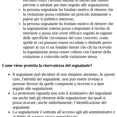
riscontro entro i termini stabiliti in merito alle misure
previste o adottate per dare seguito alle segnalazioni;
la persona segnalante ha fondato motivo di ritenere che
la violazione possa costituire un pericolo imminente o
palese per il pubblico interesse;
la persona segnalante ha fondato motivo di ritenere che
la segnalazione esterna possa comportare il rischio di
ritorsioni o possa non avere efficace seguito in ragione
delle specifiche circostanze del caso concreto, come
quelle in cui possano essere occultate o distrutte prove
oppure in cui vi sia fondato timore che chi ha ricevuto
la segnalazione possa essere colluso con l'autore della
violazione o coinvolto nella violazione stessa
Come viene protetta la riservatezza del segnalante?
Il segnalante può decidere di non rimanere anonimo. In questo
caso, l'identità del segnalante, non può essere rivelata a
persone diverse da quelle competenti a ricevere o a dare
seguito alle segnalazioni
La protezione riguarda non solo il nominativo del segnalante
ma anche tutti gli elementi della segnalazione dai quali si
possa ricavare, anche indirettamente, l’identificazione del
segnalante
La segnalazione è sottratta all’accesso agli atti amministrativi e
al diritto di accesso civico generalizzato