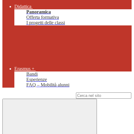
Didattica
Panoramica
Offerta formativa
I progetti delle classi
Erasmus +
Bandi
Esperienze
FAQ – Mobilità alunni
Campo di ricerca per le pagine del sito