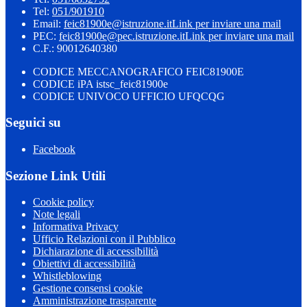
Tel:
051/901910
Email:
feic81900e@istruzione.it
Link per inviare una mail
PEC:
feic81900e@pec.istruzione.it
Link per inviare una mail
C.F.: 90012640380
CODICE MECCANOGRAFICO FEIC81900E
CODICE iPA istsc_feic81900e
CODICE UNIVOCO UFFICIO UFQCQG
Seguici su
Facebook
Sezione Link Utili
Cookie policy
Note legali
Informativa Privacy
Ufficio Relazioni con il Pubblico
Dichiarazione di accessibilità
Obiettivi di accessibilità
Whistleblowing
Gestione consensi cookie
Amministrazione trasparente