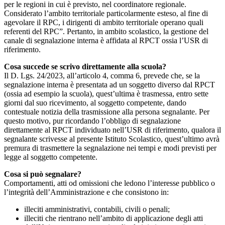
per le regioni in cui è previsto, nel coordinatore regionale.
Considerato l’ambito territoriale particolarmente esteso, al fine di
agevolare il RPC, i dirigenti di ambito territoriale operano quali
referenti del RPC”. Pertanto, in ambito scolastico, la gestione del
canale di segnalazione interna è affidata al RPCT ossia l’USR di
riferimento.
Cosa succede se scrivo direttamente alla scuola?
Il D. Lgs. 24/2023, all’articolo 4, comma 6, prevede che, se la
segnalazione interna è presentata ad un soggetto diverso dal RPCT
(ossia ad esempio la scuola), quest’ultima è trasmessa, entro sette
giorni dal suo ricevimento, al soggetto competente, dando
contestuale notizia della trasmissione alla persona segnalante. Per
questo motivo, pur ricordando l’obbligo di segnalazione
direttamente al RPCT individuato nell’USR di riferimento, qualora il
segnalante scrivesse al presente Istituto Scolastico, quest’ultimo avrà
premura di trasmettere la segnalazione nei tempi e modi previsti per
legge al soggetto competente.
Cosa si può segnalare?
Comportamenti, atti od omissioni che ledono l’interesse pubblico o
l’integrità dell’Amministrazione e che consistono in:
illeciti amministrativi, contabili, civili o penali;
illeciti che rientrano nell’ambito di applicazione degli atti