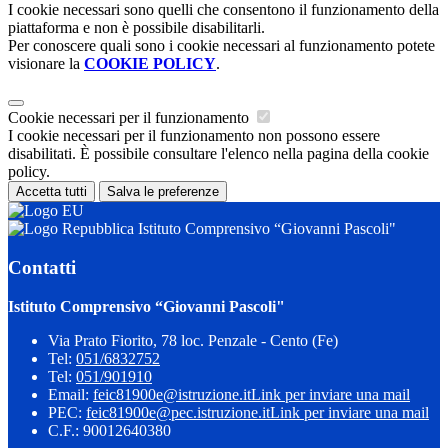
I cookie necessari sono quelli che consentono il funzionamento della
piattaforma e non è possibile disabilitarli.
Per conoscere quali sono i cookie necessari al funzionamento potete
visionare la
COOKIE POLICY
.
Cookie necessari per il funzionamento
I cookie necessari per il funzionamento non possono essere
disabilitati. È possibile consultare l'elenco nella pagina della cookie
policy.
Accetta tutti
Salva le preferenze
Istituto Comprensivo “Giovanni Pascoli"
Contatti
Istituto Comprensivo “Giovanni Pascoli"
Via Prato Fiorito, 78 loc. Penzale - Cento (Fe)
Tel:
051/6832752
Tel:
051/901910
Email:
feic81900e@istruzione.it
Link per inviare una mail
PEC:
feic81900e@pec.istruzione.it
Link per inviare una mail
C.F.: 90012640380