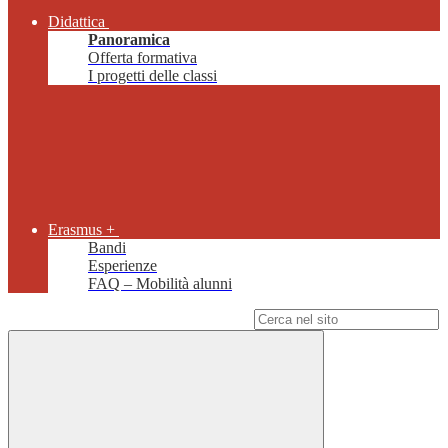
Didattica
Panoramica
Offerta formativa
I progetti delle classi
Erasmus +
Bandi
Esperienze
FAQ – Mobilità alunni
Campo di ricerca per le pagine del sito