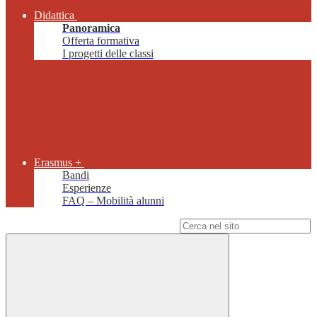
Didattica
Panoramica
Offerta formativa
I progetti delle classi
Erasmus +
Bandi
Esperienze
FAQ – Mobilità alunni
Campo di ricerca per le pagine del sito