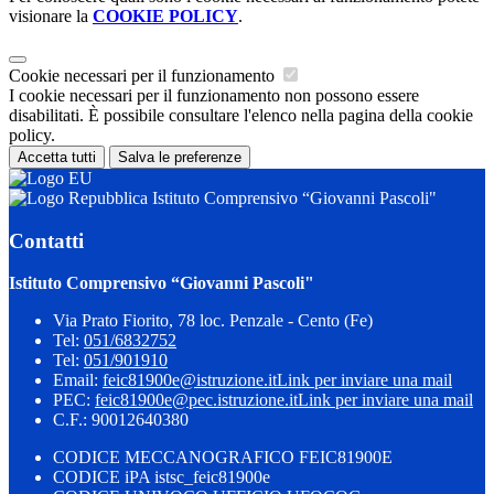
visionare la
COOKIE POLICY
.
Cookie necessari per il funzionamento
I cookie necessari per il funzionamento non possono essere
disabilitati. È possibile consultare l'elenco nella pagina della cookie
policy.
Accetta tutti
Salva le preferenze
Istituto Comprensivo “Giovanni Pascoli"
Contatti
Istituto Comprensivo “Giovanni Pascoli"
Via Prato Fiorito, 78 loc. Penzale - Cento (Fe)
Tel:
051/6832752
Tel:
051/901910
Email:
feic81900e@istruzione.it
Link per inviare una mail
PEC:
feic81900e@pec.istruzione.it
Link per inviare una mail
C.F.: 90012640380
CODICE MECCANOGRAFICO FEIC81900E
CODICE iPA istsc_feic81900e