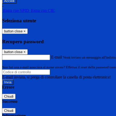
-
Entra con SPID
Entra con CIE
Seleziona utente
button close
×
Recupero password
button close
×
E-mail
Verrà inviato un messaggio all'indirizz
Non hai una e-mail associata al nome utente? Effettua il reset della password tram
E-mail inviata, si prega di controllare la casella di posta elettronica!
Errore
Chiudi
Successo
Chiudi
Informazione