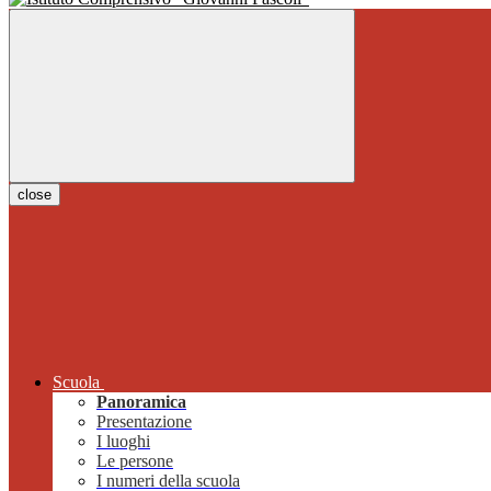
close
Scuola
Panoramica
Presentazione
I luoghi
Le persone
I numeri della scuola