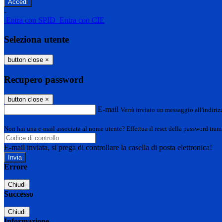
-
Entra con SPID
Entra con CIE
Seleziona utente
button close
×
Recupero password
button close
×
E-mail
Verrà inviato un messaggio all'indirizz
Non hai una e-mail associata al nome utente? Effettua il reset della password tram
E-mail inviata, si prega di controllare la casella di posta elettronica!
Errore
Chiudi
Successo
Chiudi
Informazione