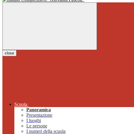
close
Scuola
Panoramica
Presentazione
I luoghi
Le persone
I numeri della scuola