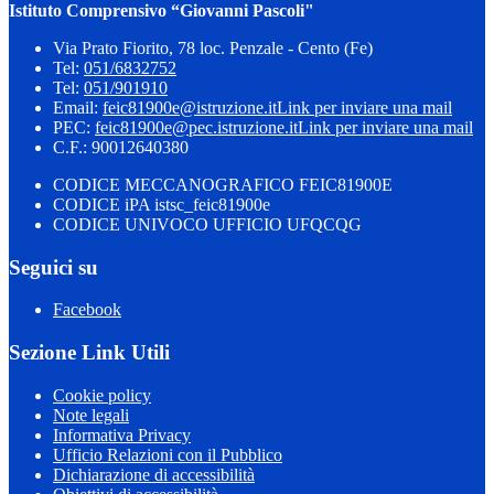
Istituto Comprensivo “Giovanni Pascoli"
Via Prato Fiorito, 78 loc. Penzale - Cento (Fe)
Tel:
051/6832752
Tel:
051/901910
Email:
feic81900e@istruzione.it
Link per inviare una mail
PEC:
feic81900e@pec.istruzione.it
Link per inviare una mail
C.F.: 90012640380
CODICE MECCANOGRAFICO FEIC81900E
CODICE iPA istsc_feic81900e
CODICE UNIVOCO UFFICIO UFQCQG
Seguici su
Facebook
Sezione Link Utili
Cookie policy
Note legali
Informativa Privacy
Ufficio Relazioni con il Pubblico
Dichiarazione di accessibilità