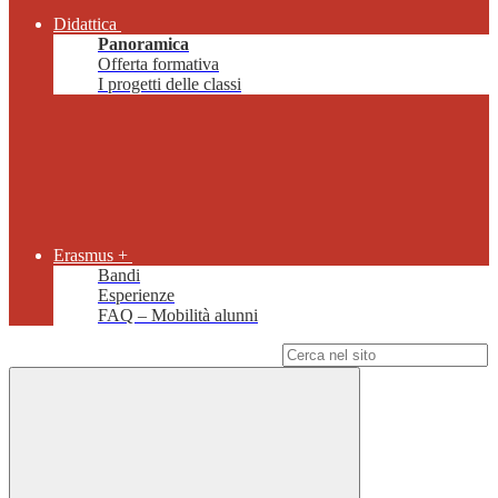
Didattica
Panoramica
Offerta formativa
I progetti delle classi
Erasmus +
Bandi
Esperienze
FAQ – Mobilità alunni
Campo di ricerca per le pagine del sito