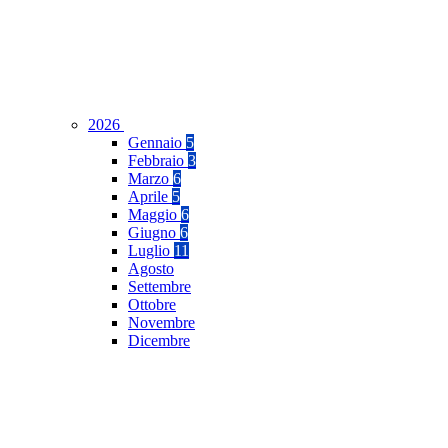
2026
Gennaio
5
Febbraio
3
Marzo
6
Aprile
5
Maggio
6
Giugno
6
Luglio
11
Agosto
Settembre
Ottobre
Novembre
Dicembre