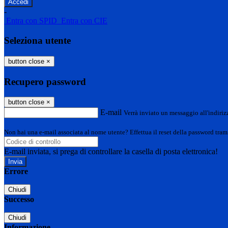
-
Entra con SPID
Entra con CIE
Seleziona utente
button close
×
Recupero password
button close
×
E-mail
Verrà inviato un messaggio all'indirizz
Non hai una e-mail associata al nome utente? Effettua il reset della password tram
E-mail inviata, si prega di controllare la casella di posta elettronica!
Errore
Chiudi
Successo
Chiudi
Informazione