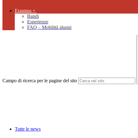
Erasmus +
Bandi
Esperienze
FAQ – Mobilità alunni
Campo di ricerca per le pagine del sito
Tutte le news