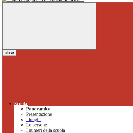
close
Scuola
Panoramica
Presentazione
I luoghi
Le persone
I numeri della scuola