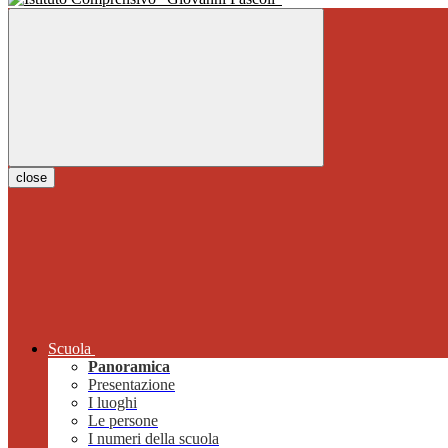
close
Scuola
Panoramica
Presentazione
I luoghi
Le persone
I numeri della scuola