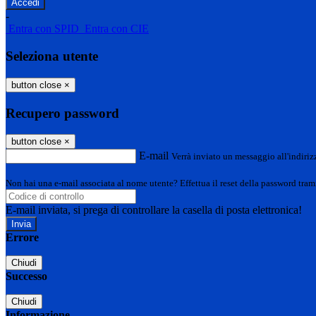
-
Entra con SPID
Entra con CIE
Seleziona utente
button close
×
Recupero password
button close
×
E-mail
Verrà inviato un messaggio all'indirizz
Non hai una e-mail associata al nome utente? Effettua il reset della password tram
E-mail inviata, si prega di controllare la casella di posta elettronica!
Errore
Chiudi
Successo
Chiudi
Informazione