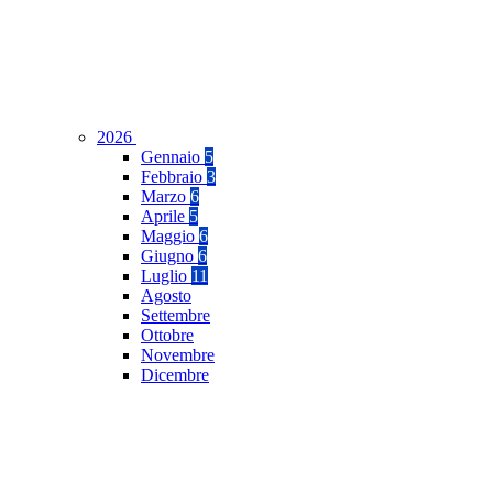
2026
Gennaio
5
Febbraio
3
Marzo
6
Aprile
5
Maggio
6
Giugno
6
Luglio
11
Agosto
Settembre
Ottobre
Novembre
Dicembre