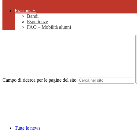
Erasmus +
Bandi
Esperienze
FAQ – Mobilità alunni
Campo di ricerca per le pagine del sito
Tutte le news