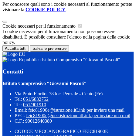
Per conoscere quali sono i cookie necessari al funzionamento potete
visionare la
COOKIE POLICY
.
Cookie necessari per il funzionamento
I cookie necessari per il funzionamento non possono essere
disabilitati. È possibile consultare l'elenco nella pagina della cookie
policy.
Accetta tutti
Salva le preferenze
Istituto Comprensivo “Giovanni Pascoli"
Contatti
Istituto Comprensivo “Giovanni Pascoli"
Via Prato Fiorito, 78 loc. Penzale - Cento (Fe)
Tel:
051/6832752
Tel:
051/901910
Email:
feic81900e@istruzione.it
Link per inviare una mail
PEC:
feic81900e@pec.istruzione.it
Link per inviare una mail
C.F.: 90012640380
CODICE MECCANOGRAFICO FEIC81900E