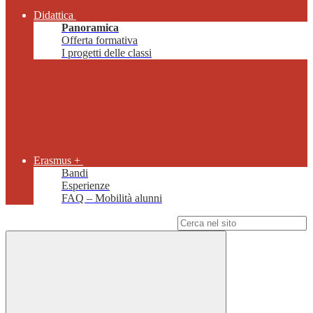
Didattica
Panoramica
Offerta formativa
I progetti delle classi
Erasmus +
Bandi
Esperienze
FAQ – Mobilità alunni
Campo di ricerca per le pagine del sito