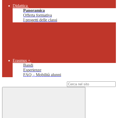
Didattica
Panoramica
Offerta formativa
I progetti delle classi
Erasmus +
Bandi
Esperienze
FAQ – Mobilità alunni
Campo di ricerca per le pagine del sito