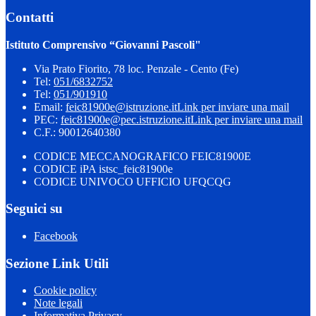
Contatti
Istituto Comprensivo “Giovanni Pascoli"
Via Prato Fiorito, 78 loc. Penzale - Cento (Fe)
Tel:
051/6832752
Tel:
051/901910
Email:
feic81900e@istruzione.it
Link per inviare una mail
PEC:
feic81900e@pec.istruzione.it
Link per inviare una mail
C.F.: 90012640380
CODICE MECCANOGRAFICO FEIC81900E
CODICE iPA istsc_feic81900e
CODICE UNIVOCO UFFICIO UFQCQG
Seguici su
Facebook
Sezione Link Utili
Cookie policy
Note legali
Informativa Privacy