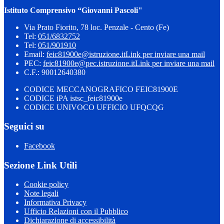
Istituto Comprensivo “Giovanni Pascoli"
Via Prato Fiorito, 78 loc. Penzale - Cento (Fe)
Tel:
051/6832752
Tel:
051/901910
Email:
feic81900e@istruzione.it
Link per inviare una mail
PEC:
feic81900e@pec.istruzione.it
Link per inviare una mail
C.F.: 90012640380
CODICE MECCANOGRAFICO FEIC81900E
CODICE iPA istsc_feic81900e
CODICE UNIVOCO UFFICIO UFQCQG
Seguici su
Facebook
Sezione Link Utili
Cookie policy
Note legali
Informativa Privacy
Ufficio Relazioni con il Pubblico
Dichiarazione di accessibilità