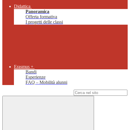
Didattica
Panoramica
Offerta formativa
I progetti delle classi
Erasmus +
Bandi
Esperienze
FAQ – Mobilità alunni
Campo di ricerca per le pagine del sito