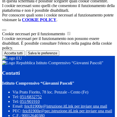
In questa schermata è possibile scegliere quali cookie consentire.
I cookie necessari sono quelli che consentono il funzionamento della
piattaforma e non è possibile disabilitarli.
Per conoscere quali sono i cookie necessari al funzionamento potete
visionare la
COOKIE POLICY
.
Cookie necessari per il funzionamento
I cookie necessari per il funzionamento non possono essere
disabilitati. È possibile consultare l'elenco nella pagina della cookie
policy.
Accetta tutti
Salva le preferenze
Istituto Comprensivo “Giovanni Pascoli"
Contatti
Istituto Comprensivo “Giovanni Pascoli"
Via Prato Fiorito, 78 loc. Penzale - Cento (Fe)
Tel:
051/6832752
Tel:
051/901910
Email:
feic81900e@istruzione.it
Link per inviare una mail
PEC:
feic81900e@pec.istruzione.it
Link per inviare una mail
C.F.: 90012640380