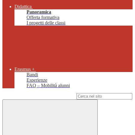
Didattica
Panoramica
Offerta formativa
I progetti delle classi
Erasmus +
Bandi
Esperienze
FAQ – Mobilità alunni
Campo di ricerca per le pagine del sito