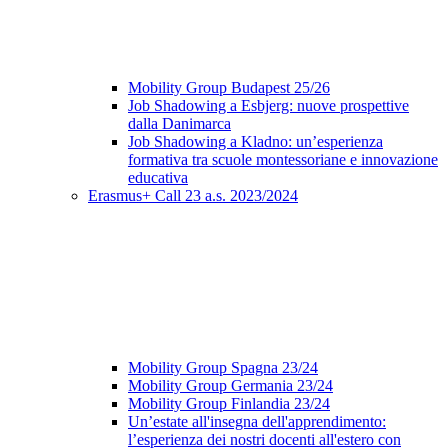
Mobility Group Budapest 25/26
Job Shadowing a Esbjerg: nuove prospettive
dalla Danimarca
Job Shadowing a Kladno: un’esperienza
formativa tra scuole montessoriane e innovazione
educativa
Erasmus+ Call 23 a.s. 2023/2024
Mobility Group Spagna 23/24
Mobility Group Germania 23/24
Mobility Group Finlandia 23/24
Un’estate all'insegna dell'apprendimento:
l’esperienza dei nostri docenti all'estero con