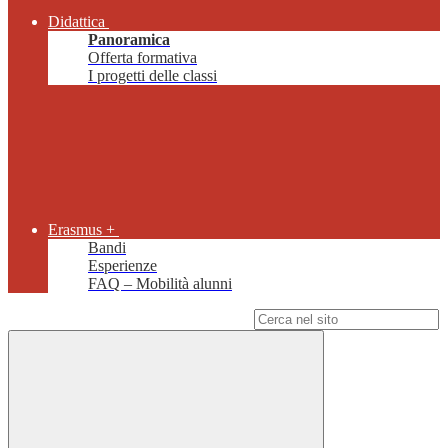
Didattica
Panoramica
Offerta formativa
I progetti delle classi
Erasmus +
Bandi
Esperienze
FAQ – Mobilità alunni
Campo di ricerca per le pagine del sito