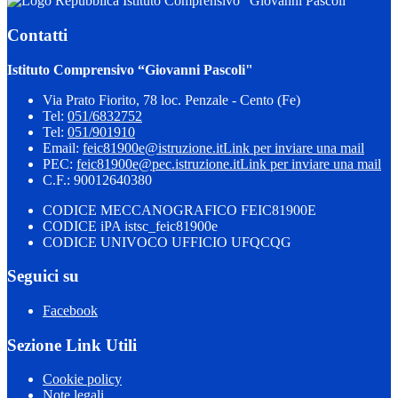
Istituto Comprensivo “Giovanni Pascoli"
Contatti
Istituto Comprensivo “Giovanni Pascoli"
Via Prato Fiorito, 78 loc. Penzale - Cento (Fe)
Tel:
051/6832752
Tel:
051/901910
Email:
feic81900e@istruzione.it
Link per inviare una mail
PEC:
feic81900e@pec.istruzione.it
Link per inviare una mail
C.F.: 90012640380
CODICE MECCANOGRAFICO FEIC81900E
CODICE iPA istsc_feic81900e
CODICE UNIVOCO UFFICIO UFQCQG
Seguici su
Facebook
Sezione Link Utili
Cookie policy
Note legali