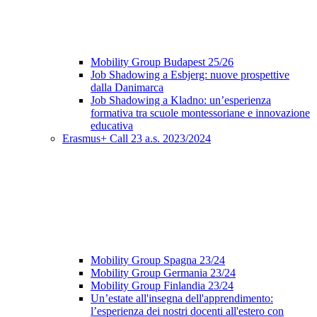
Mobility Group Budapest 25/26
Job Shadowing a Esbjerg: nuove prospettive
dalla Danimarca
Job Shadowing a Kladno: un’esperienza
formativa tra scuole montessoriane e innovazione
educativa
Erasmus+ Call 23 a.s. 2023/2024
Mobility Group Spagna 23/24
Mobility Group Germania 23/24
Mobility Group Finlandia 23/24
Un’estate all'insegna dell'apprendimento:
l’esperienza dei nostri docenti all'estero con