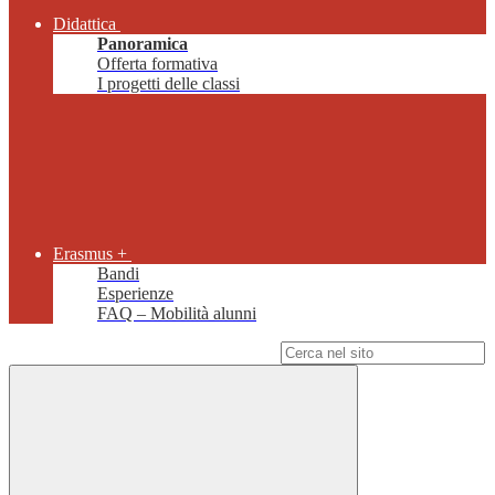
Didattica
Panoramica
Offerta formativa
I progetti delle classi
Erasmus +
Bandi
Esperienze
FAQ – Mobilità alunni
Campo di ricerca per le pagine del sito