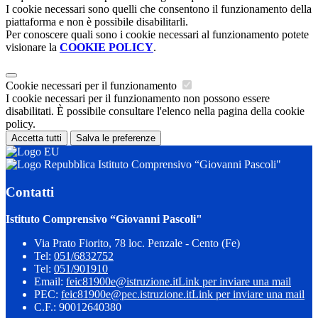
I cookie necessari sono quelli che consentono il funzionamento della
piattaforma e non è possibile disabilitarli.
Per conoscere quali sono i cookie necessari al funzionamento potete
visionare la
COOKIE POLICY
.
Cookie necessari per il funzionamento
I cookie necessari per il funzionamento non possono essere
disabilitati. È possibile consultare l'elenco nella pagina della cookie
policy.
Accetta tutti
Salva le preferenze
Istituto Comprensivo “Giovanni Pascoli"
Contatti
Istituto Comprensivo “Giovanni Pascoli"
Via Prato Fiorito, 78 loc. Penzale - Cento (Fe)
Tel:
051/6832752
Tel:
051/901910
Email:
feic81900e@istruzione.it
Link per inviare una mail
PEC:
feic81900e@pec.istruzione.it
Link per inviare una mail
C.F.: 90012640380