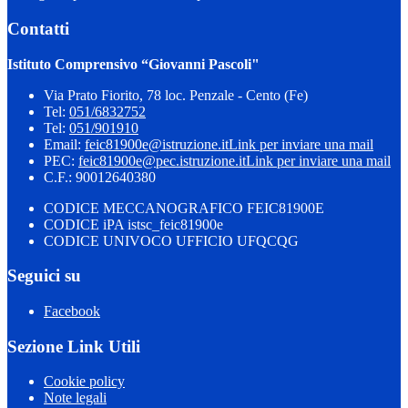
Contatti
Istituto Comprensivo “Giovanni Pascoli"
Via Prato Fiorito, 78 loc. Penzale - Cento (Fe)
Tel:
051/6832752
Tel:
051/901910
Email:
feic81900e@istruzione.it
Link per inviare una mail
PEC:
feic81900e@pec.istruzione.it
Link per inviare una mail
C.F.: 90012640380
CODICE MECCANOGRAFICO FEIC81900E
CODICE iPA istsc_feic81900e
CODICE UNIVOCO UFFICIO UFQCQG
Seguici su
Facebook
Sezione Link Utili
Cookie policy
Note legali