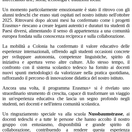
Un momento particolarmente emozionante è stato il ritrovo con gli
alunni tedeschi che erano stati ospitati nel nostro istituto nell'ottobre
2025. Ritrovarsi dopo alcuni mesi ha confermato come i progetti
Erasmus+ riescano a creare legami autentici e duraturi tra studenti di
Paesi diversi, alimentando il senso di appartenenza a una comunità
europea fondata sulla conoscenza reciproca e sulla collaborazione.
La mobilità a Colonia ha confermato il valore educativo delle
esperienze internazionali, offrendo agli studenti occasioni concrete
per sviluppare autonomia, competenze linguistiche, spirito di
iniziativa e apertura verso altre culture. Allo stesso tempo, il
confronto con il sistema scolastico tedesco ha fornito ai docenti
nuovi spunti metodologici da valorizzare nella pratica quotidiana,
rafforzando il percorso di innovazione didattica del nostro istituto.
Ancora una volta, il programma Erasmus+ si è rivelato uno
straordinario strumento di crescita, capace di trasformare un viaggio
in un'esperienza educativa che lascia un segno profondo negli
studenti, nei docenti e nell'intera comunità scolastica.
Un ringraziamento speciale va alla scuola
Nussbaumstrasse
, ai
docenti tedeschi e a tutte le persone che hanno accolto il nostro
gruppo con entusiasmo, disponibilità e grande spirito di
collaborazione, contribuendo a rendere questa esperienza