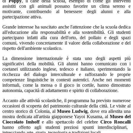
di
Poppy
, il cane della scuola, esempio di come gli interventi
assistiti con gli animali possano favorire un clima sereno e
motivante, contribuendo al benessere degli alunni e alla
partecipazione attiva.
Grande interesse ha suscitato anche l'attenzione che la scuola dedica
all'educazione alla responsabilità e alla sostenibilità. Gli studenti
partecipano infatti alla cura dell'orto, del pollaio e degli spazi
comuni, vivendo concretamente il valore della collaborazione e del
rispetto dell'ambiente scolastico.
La dimensione internazionale è stata uno degli aspetti più
significativi della mobilità. Gli alunni hanno comunicato con i
coetanei utilizzando inglese, tedesco e italiano, sperimentando la
ricchezza del dialogo interculturale e rafforzando le proprie
competenze linguistiche in contesti autentici. Anche nei momenti
informali, come la mensa o il gioco in cortile, hanno dimostrato
autonomia, capacità di adattamento e spirito di collaborazione.
Accanto alle attività scolastiche, il programma ha previsto numerose
occasioni di scoperta del patrimonio culturale della città. Le visite al
centro storico di Colonia, al
Museo Ludwig
, dove era allestita una
mostra dedicata all'artista giapponese Yayoi Kusama, al
Museo del
Cioccolato Imhoff
e allo spettacolo del celebre
Circo Roncalli
hanno offerto agli studenti preziosi spunti interdisciplinari,
intrecciando arte, storia, tecnologia e tradizioni locali.