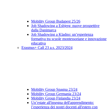
Mobility Group Budapest 25/26
Job Shadowing a Esbjerg: nuove prospettive
dalla Danimarca
Job Shadowing a Kladno: un’esperienza
formativa tra scuole montessoriane e innovazione
educativa
Erasmus+ Call 23 a.s. 2023/2024
Mobility Group Spagna 23/24
Mobility Group Germania 23/24
Mobility Group Finlandia 23/24
Un’estate all'insegna dell'apprendimento:
l’esperienza dei nostri docenti all'estero con