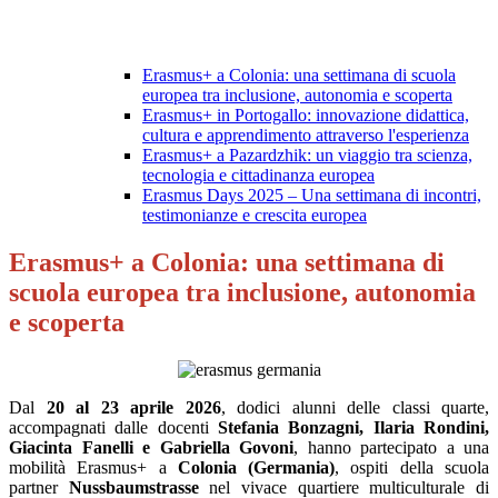
Erasmus+ a Colonia: una settimana di scuola
europea tra inclusione, autonomia e scoperta
Erasmus+ in Portogallo: innovazione didattica,
cultura e apprendimento attraverso l'esperienza
Erasmus+ a Pazardzhik: un viaggio tra scienza,
tecnologia e cittadinanza europea
Erasmus Days 2025 – Una settimana di incontri,
testimonianze e crescita europea
Erasmus+ a Colonia: una settimana di
scuola europea tra inclusione, autonomia
e scoperta
Dal
20 al 23 aprile 2026
, dodici alunni delle classi quarte,
accompagnati dalle docenti
Stefania Bonzagni, Ilaria Rondini,
Giacinta Fanelli e Gabriella Govoni
, hanno partecipato a una
mobilità Erasmus+ a
Colonia (Germania)
, ospiti della scuola
partner
Nussbaumstrasse
nel vivace quartiere multiculturale di