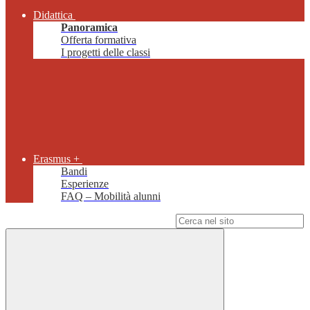
Didattica
Panoramica
Offerta formativa
I progetti delle classi
Erasmus +
Bandi
Esperienze
FAQ – Mobilità alunni
Campo di ricerca per le pagine del sito