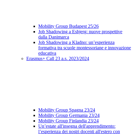
Mobility Group Budapest 25/26
Job Shadowing a Esbjerg: nuove prospettive
dalla Danimarca
Job Shadowing a Kladno: un’esperienza
formativa tra scuole montessoriane e innovazione
educativa
Erasmus+ Call 23 a.s. 2023/2024
Mobility Group Spagna 23/24
Mobility Group Germania 23/24
Mobility Group Finlandia 23/24
Un’estate all'insegna dell'apprendimento:
l’esperienza dei nostri docenti all'estero con