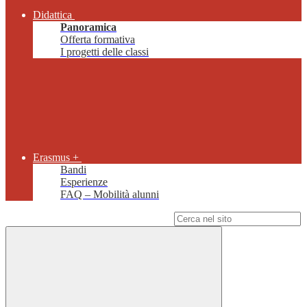
Didattica
Panoramica
Offerta formativa
I progetti delle classi
Erasmus +
Bandi
Esperienze
FAQ – Mobilità alunni
Campo di ricerca per le pagine del sito