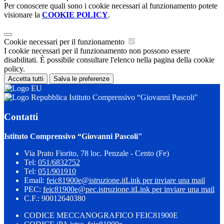
Per conoscere quali sono i cookie necessari al funzionamento potete
visionare la
COOKIE POLICY
.
Cookie necessari per il funzionamento
I cookie necessari per il funzionamento non possono essere
disabilitati. È possibile consultare l'elenco nella pagina della cookie
policy.
Accetta tutti
Salva le preferenze
Istituto Comprensivo “Giovanni Pascoli"
Contatti
Istituto Comprensivo “Giovanni Pascoli"
Via Prato Fiorito, 78 loc. Penzale - Cento (Fe)
Tel:
051/6832752
Tel:
051/901910
Email:
feic81900e@istruzione.it
Link per inviare una mail
PEC:
feic81900e@pec.istruzione.it
Link per inviare una mail
C.F.: 90012640380
CODICE MECCANOGRAFICO FEIC81900E