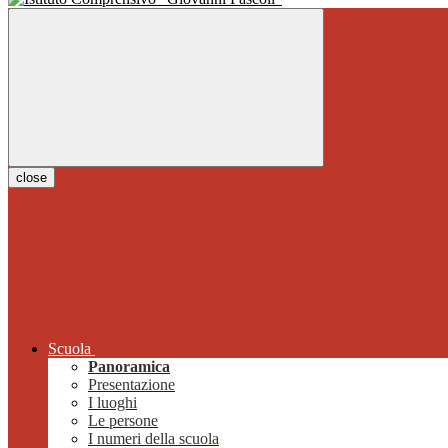
close
Scuola
Panoramica
Presentazione
I luoghi
Le persone
I numeri della scuola