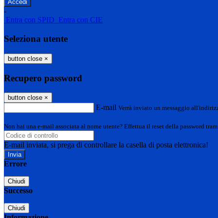
-
Entra con SPID
Entra con CIE
Seleziona utente
button close
×
Recupero password
button close
×
E-mail
Verrà inviato un messaggio all'indirizz
Non hai una e-mail associata al nome utente? Effettua il reset della password tram
E-mail inviata, si prega di controllare la casella di posta elettronica!
Errore
Chiudi
Successo
Chiudi
Informazione