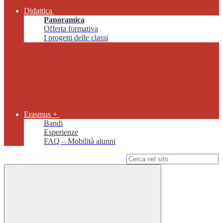
Didattica
Panoramica
Offerta formativa
I progetti delle classi
Erasmus +
Bandi
Esperienze
FAQ – Mobilità alunni
Campo di ricerca per le pagine del sito