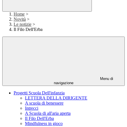
Home
>
Novità
>
Le notizie
>
Il Filo Dell'Erba
Menu di
navigazione
Progetti Scuola Dell'infanzia
LETTERA DELLA DIRIGENTE
A scuola di benessere
Intrecci
A Scuola di all'aria aperta
Il Filo Dell'Erba
Mindfulness in gioco