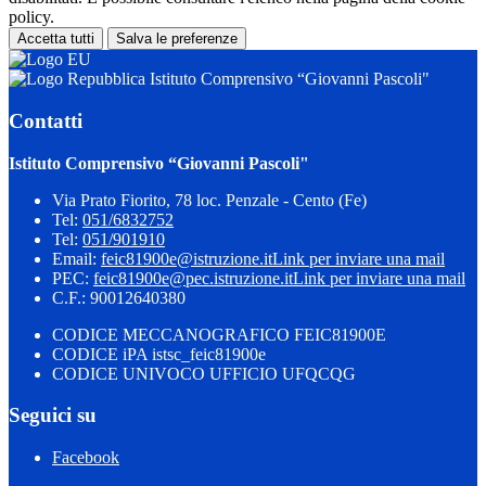
policy.
Accetta tutti
Salva le preferenze
Istituto Comprensivo “Giovanni Pascoli"
Contatti
Istituto Comprensivo “Giovanni Pascoli"
Via Prato Fiorito, 78 loc. Penzale - Cento (Fe)
Tel:
051/6832752
Tel:
051/901910
Email:
feic81900e@istruzione.it
Link per inviare una mail
PEC:
feic81900e@pec.istruzione.it
Link per inviare una mail
C.F.: 90012640380
CODICE MECCANOGRAFICO FEIC81900E
CODICE iPA istsc_feic81900e
CODICE UNIVOCO UFFICIO UFQCQG
Seguici su
Facebook