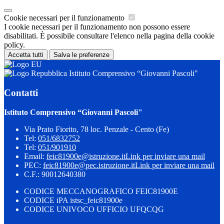
Cookie necessari per il funzionamento
I cookie necessari per il funzionamento non possono essere
disabilitati. È possibile consultare l'elenco nella pagina della cookie
policy.
Accetta tutti
Salva le preferenze
Istituto Comprensivo “Giovanni Pascoli"
Contatti
Istituto Comprensivo “Giovanni Pascoli"
Via Prato Fiorito, 78 loc. Penzale - Cento (Fe)
Tel:
051/6832752
Tel:
051/901910
Email:
feic81900e@istruzione.it
Link per inviare una mail
PEC:
feic81900e@pec.istruzione.it
Link per inviare una mail
C.F.: 90012640380
CODICE MECCANOGRAFICO FEIC81900E
CODICE iPA istsc_feic81900e
CODICE UNIVOCO UFFICIO UFQCQG