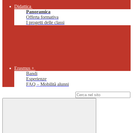
Didattica
Panoramica
Offerta formativa
I progetti delle classi
Erasmus +
Bandi
Esperienze
FAQ – Mobilità alunni
Campo di ricerca per le pagine del sito