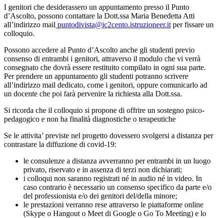
I genitori
che desiderassero un appuntamento presso il Punto
d’Ascolto, possono contattare la Dott.ssa Maria Benedetta Atti
all’indirizzo mail
puntodivista@ic2cento.istruzioneer.it
per fissare un
colloquio.
Possono accedere al Punto d’Ascolto anche gli studenti previo
consenso di entrambi i genitori, attraverso il modulo che vi verrà
consegnato che dovrà essere restituito compilato in ogni sua parte.
Per prendere un appuntamento gli studenti potranno scrivere
all’indirizzo mail dedicato, come i genitori, oppure comunicarlo ad
un docente che poi farà pervenire la richiesta alla Dott.ssa.
Si ricorda che il colloquio si propone di offrire un sostegno psico-
pedagogico e non ha finalità diagnostiche o terapeutiche
Se le attivita’ previste nel progetto dovessero svolgersi a distanza per
contrastare la diffuzione di covid-19:
le consulenze a distanza avverranno per entrambi in un luogo
privato, riservato e in assenza di terzi non dichiarati;
i colloqui non saranno registrati né in audio né in video. In
caso contrario è necessario un consenso specifico da parte e/o
del professionista e/o dei genitori del/della minore;
le prestazioni verranno rese attraverso le piattaforme online
(Skype o Hangout o Meet di Google o Go To Meeting) e lo