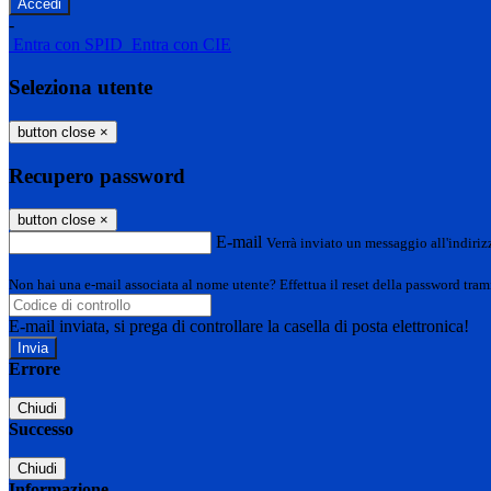
-
Entra con SPID
Entra con CIE
Seleziona utente
button close
×
Recupero password
button close
×
E-mail
Verrà inviato un messaggio all'indirizz
Non hai una e-mail associata al nome utente? Effettua il reset della password tram
E-mail inviata, si prega di controllare la casella di posta elettronica!
Errore
Chiudi
Successo
Chiudi
Informazione