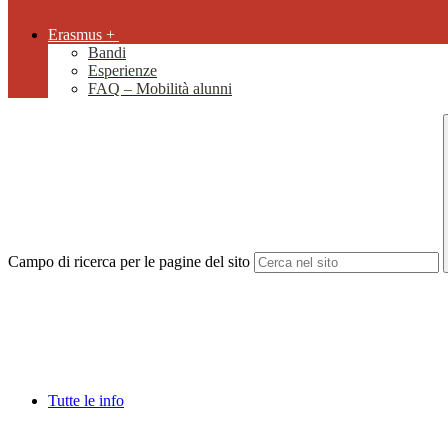
Erasmus +
Bandi
Esperienze
FAQ – Mobilità alunni
Campo di ricerca per le pagine del sito
Tutte le info