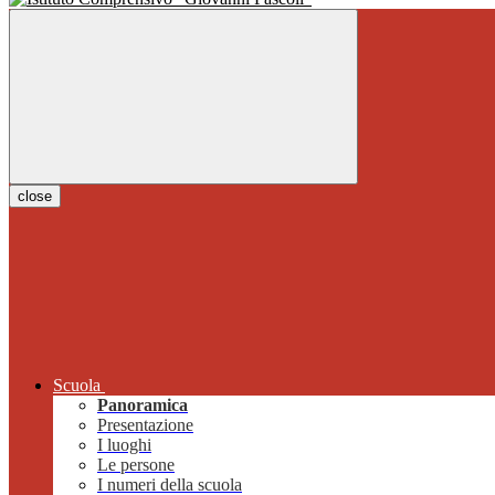
close
Scuola
Panoramica
Presentazione
I luoghi
Le persone
I numeri della scuola