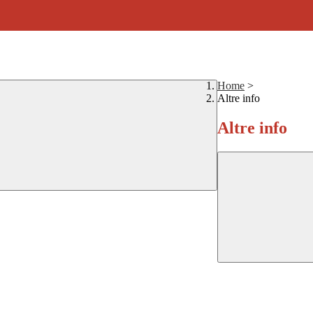
Home
>
Altre info
Altre info