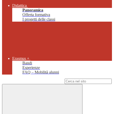
Didattica
Panoramica
Offerta formativa
I progetti delle classi
Erasmus +
Bandi
Esperienze
FAQ – Mobilità alunni
Campo di ricerca per le pagine del sito