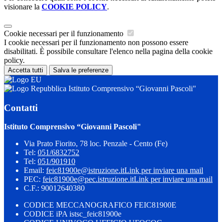
visionare la
COOKIE POLICY
.
Cookie necessari per il funzionamento
I cookie necessari per il funzionamento non possono essere
disabilitati. È possibile consultare l'elenco nella pagina della cookie
policy.
Accetta tutti
Salva le preferenze
Istituto Comprensivo “Giovanni Pascoli"
Contatti
Istituto Comprensivo “Giovanni Pascoli"
Via Prato Fiorito, 78 loc. Penzale - Cento (Fe)
Tel:
051/6832752
Tel:
051/901910
Email:
feic81900e@istruzione.it
Link per inviare una mail
PEC:
feic81900e@pec.istruzione.it
Link per inviare una mail
C.F.: 90012640380
CODICE MECCANOGRAFICO FEIC81900E
CODICE iPA istsc_feic81900e