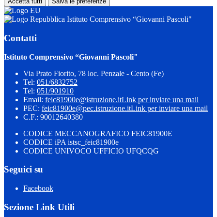
Accetta tutti
Salva le preferenze
Istituto Comprensivo “Giovanni Pascoli"
Contatti
Istituto Comprensivo “Giovanni Pascoli"
Via Prato Fiorito, 78 loc. Penzale - Cento (Fe)
Tel:
051/6832752
Tel:
051/901910
Email:
feic81900e@istruzione.it
Link per inviare una mail
PEC:
feic81900e@pec.istruzione.it
Link per inviare una mail
C.F.: 90012640380
CODICE MECCANOGRAFICO FEIC81900E
CODICE iPA istsc_feic81900e
CODICE UNIVOCO UFFICIO UFQCQG
Seguici su
Facebook
Sezione Link Utili