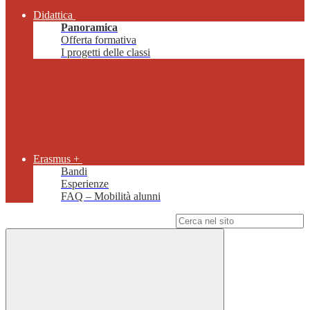
Didattica
Panoramica
Offerta formativa
I progetti delle classi
Erasmus +
Bandi
Esperienze
FAQ – Mobilità alunni
Campo di ricerca per le pagine del sito