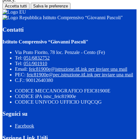
Accetta tutti
Salva le preferenze
Istituto Comprensivo “Giovanni Pascoli"
Contatti
Istituto Comprensivo “Giovanni Pascoli"
Via Prato Fiorito, 78 loc. Penzale - Cento (Fe)
Tel:
051/6832752
Tel:
051/901910
Email:
feic81900e@istruzione.it
Link per inviare una mail
PEC:
feic81900e@pec.istruzione.it
Link per inviare una mail
C.F.: 90012640380
CODICE MECCANOGRAFICO FEIC81900E
CODICE iPA istsc_feic81900e
CODICE UNIVOCO UFFICIO UFQCQG
Seguici su
Facebook
Sezione Link Utili