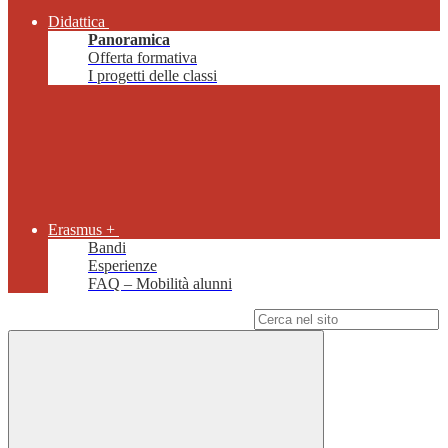
Didattica
Panoramica
Offerta formativa
I progetti delle classi
Erasmus +
Bandi
Esperienze
FAQ – Mobilità alunni
Campo di ricerca per le pagine del sito