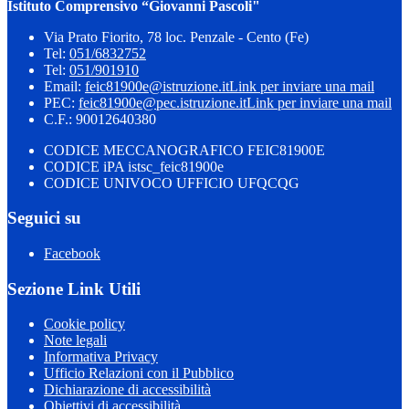
Istituto Comprensivo “Giovanni Pascoli"
Via Prato Fiorito, 78 loc. Penzale - Cento (Fe)
Tel:
051/6832752
Tel:
051/901910
Email:
feic81900e@istruzione.it
Link per inviare una mail
PEC:
feic81900e@pec.istruzione.it
Link per inviare una mail
C.F.: 90012640380
CODICE MECCANOGRAFICO FEIC81900E
CODICE iPA istsc_feic81900e
CODICE UNIVOCO UFFICIO UFQCQG
Seguici su
Facebook
Sezione Link Utili
Cookie policy
Note legali
Informativa Privacy
Ufficio Relazioni con il Pubblico
Dichiarazione di accessibilità
Obiettivi di accessibilità