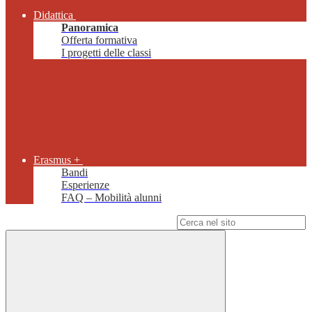
Didattica
Panoramica
Offerta formativa
I progetti delle classi
Erasmus +
Bandi
Esperienze
FAQ – Mobilità alunni
Campo di ricerca per le pagine del sito