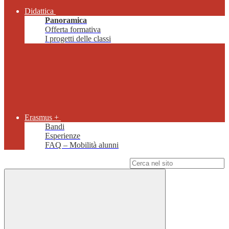
Didattica
Panoramica
Offerta formativa
I progetti delle classi
Erasmus +
Bandi
Esperienze
FAQ – Mobilità alunni
Campo di ricerca per le pagine del sito