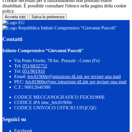
I cookie necessari per il funzionamento non possono essere
disabilitati. È possibile consultare l'elenco nella pagina della cookie
policy.
Accetta tutti
Salva le preferenze
Istituto Comprensivo “Giovanni Pascoli"
Contatti
Istituto Comprensivo “Giovanni Pascoli"
Via Prato Fiorito, 78 loc. Penzale - Cento (Fe)
Tel:
051/6832752
Tel:
051/901910
Email:
feic81900e@istruzione.it
Link per inviare una mail
PEC:
feic81900e@pec.istruzione.it
Link per inviare una mail
C.F.: 90012640380
CODICE MECCANOGRAFICO FEIC81900E
CODICE iPA istsc_feic81900e
CODICE UNIVOCO UFFICIO UFQCQG
Seguici su
Facebook