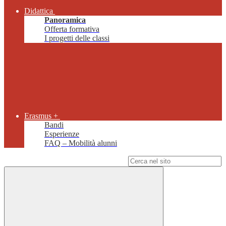
Didattica
Panoramica
Offerta formativa
I progetti delle classi
Erasmus +
Bandi
Esperienze
FAQ – Mobilità alunni
Campo di ricerca per le pagine del sito