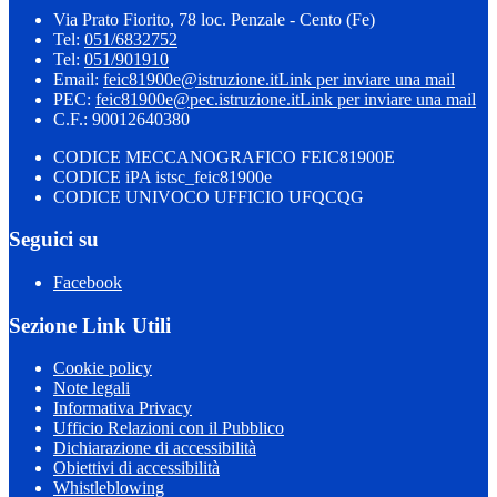
Via Prato Fiorito, 78 loc. Penzale - Cento (Fe)
Tel:
051/6832752
Tel:
051/901910
Email:
feic81900e@istruzione.it
Link per inviare una mail
PEC:
feic81900e@pec.istruzione.it
Link per inviare una mail
C.F.: 90012640380
CODICE MECCANOGRAFICO FEIC81900E
CODICE iPA istsc_feic81900e
CODICE UNIVOCO UFFICIO UFQCQG
Seguici su
Facebook
Sezione Link Utili
Cookie policy
Note legali
Informativa Privacy
Ufficio Relazioni con il Pubblico
Dichiarazione di accessibilità
Obiettivi di accessibilità
Whistleblowing