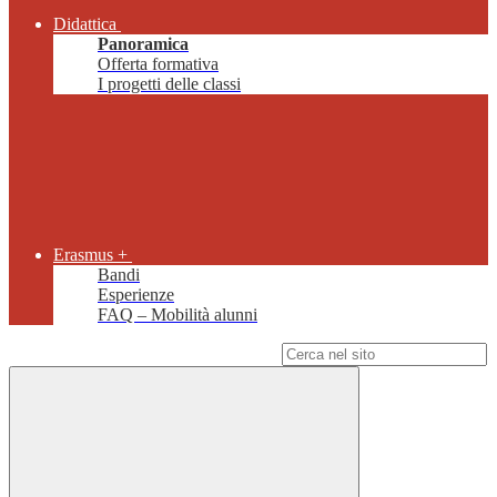
Didattica
Panoramica
Offerta formativa
I progetti delle classi
Erasmus +
Bandi
Esperienze
FAQ – Mobilità alunni
Campo di ricerca per le pagine del sito