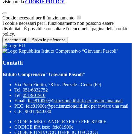
visionare la
COOKIE POLICY
.
Cookie necessari per il funzionamento
I cookie necessari per il funzionamento non possono essere
disabilitati. È possibile consultare l'elenco nella pagina della cookie
policy.
Accetta tutti
Salva le preferenze
Istituto Comprensivo “Giovanni Pascoli"
Contatti
Istituto Comprensivo “Giovanni Pascoli"
Via Prato Fiorito, 78 loc. Penzale - Cento (Fe)
Tel:
051/6832752
Tel:
051/901910
Email:
feic81900e@istruzione.it
Link per inviare una mail
PEC:
feic81900e@pec.istruzione.it
Link per inviare una mail
C.F.: 90012640380
CODICE MECCANOGRAFICO FEIC81900E
CODICE iPA istsc_feic81900e
CODICE UNIVOCO UFFICIO UFQCQG