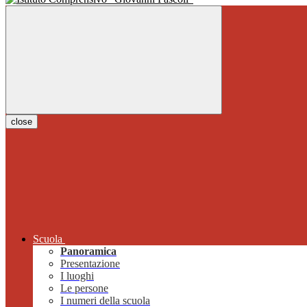
close
Scuola
Panoramica
Presentazione
I luoghi
Le persone
I numeri della scuola