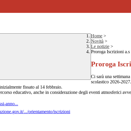
Home
>
Novità
>
Le notizie
>
Proroga Iscrizioni a.
Proroga Iscri
Ci sarà una settimana 
scolastico 2026-2027.
inizialmente fissato al 14 febbraio.
ercorso educativo, anche in considerazione degli eventi atmosferici avver
ssi-anno...
ruzione.gov.it/.../orientamento/iscrizioni