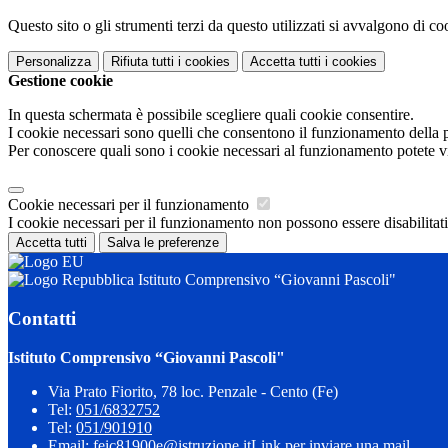
Questo sito o gli strumenti terzi da questo utilizzati si avvalgono di coo
Personalizza
Rifiuta tutti
i cookies
Accetta tutti
i cookies
Gestione cookie
In questa schermata è possibile scegliere quali cookie consentire.
I cookie necessari sono quelli che consentono il funzionamento della pi
Per conoscere quali sono i cookie necessari al funzionamento potete v
Cookie necessari per il funzionamento
I cookie necessari per il funzionamento non possono essere disabilitati.
Accetta tutti
Salva le preferenze
Istituto Comprensivo “Giovanni Pascoli"
Contatti
Istituto Comprensivo “Giovanni Pascoli"
Via Prato Fiorito, 78 loc. Penzale - Cento (Fe)
Tel:
051/6832752
Tel:
051/901910
Email:
feic81900e@istruzione.it
Link per inviare una mail