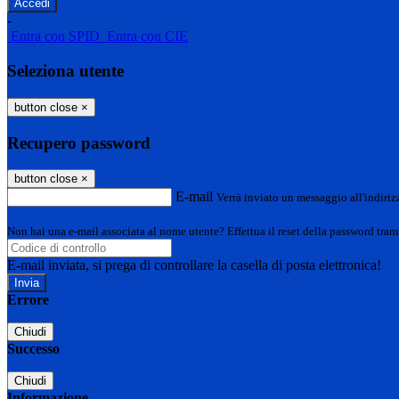
-
Entra con SPID
Entra con CIE
Seleziona utente
button close
×
Recupero password
button close
×
E-mail
Verrà inviato un messaggio all'indirizz
Non hai una e-mail associata al nome utente? Effettua il reset della password tram
E-mail inviata, si prega di controllare la casella di posta elettronica!
Errore
Chiudi
Successo
Chiudi
Informazione