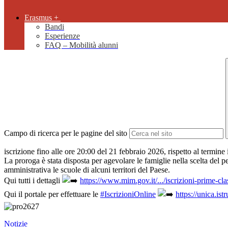
Erasmus +
Bandi
Esperienze
FAQ – Mobilità alunni
Campo di ricerca per le pagine del sito
iscrizione fino alle ore 20:00 del 21 febbraio 2026, rispetto al termine 
La proroga è stata disposta per agevolare le famiglie nella scelta del p
amministrativa le scuole di alcuni territori del Paese.
Qui tutti i dettagli
https://www.mim.gov.it/.../iscrizioni-prime-cla
Qui il portale per effettuare le
#IscrizioniOnline
https://unica.ist
Notizie