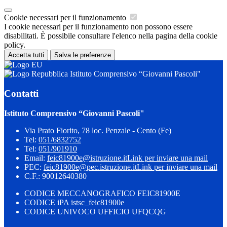
Cookie necessari per il funzionamento
I cookie necessari per il funzionamento non possono essere
disabilitati. È possibile consultare l'elenco nella pagina della cookie
policy.
Accetta tutti
Salva le preferenze
Istituto Comprensivo “Giovanni Pascoli"
Contatti
Istituto Comprensivo “Giovanni Pascoli"
Via Prato Fiorito, 78 loc. Penzale - Cento (Fe)
Tel:
051/6832752
Tel:
051/901910
Email:
feic81900e@istruzione.it
Link per inviare una mail
PEC:
feic81900e@pec.istruzione.it
Link per inviare una mail
C.F.: 90012640380
CODICE MECCANOGRAFICO FEIC81900E
CODICE iPA istsc_feic81900e
CODICE UNIVOCO UFFICIO UFQCQG