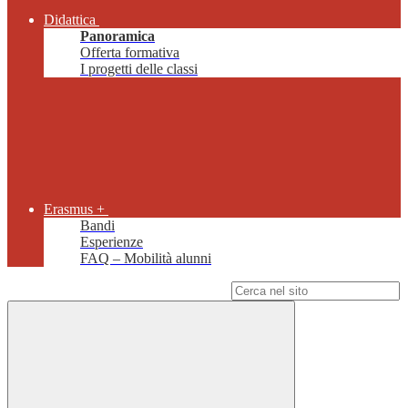
Didattica
Panoramica
Offerta formativa
I progetti delle classi
Erasmus +
Bandi
Esperienze
FAQ – Mobilità alunni
Campo di ricerca per le pagine del sito