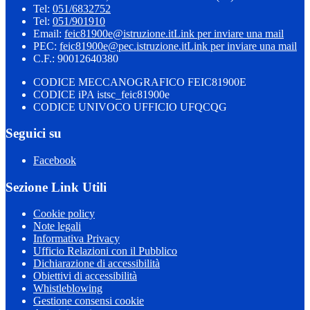
Tel:
051/6832752
Tel:
051/901910
Email:
feic81900e@istruzione.it
Link per inviare una mail
PEC:
feic81900e@pec.istruzione.it
Link per inviare una mail
C.F.: 90012640380
CODICE MECCANOGRAFICO FEIC81900E
CODICE iPA istsc_feic81900e
CODICE UNIVOCO UFFICIO UFQCQG
Seguici su
Facebook
Sezione Link Utili
Cookie policy
Note legali
Informativa Privacy
Ufficio Relazioni con il Pubblico
Dichiarazione di accessibilità
Obiettivi di accessibilità
Whistleblowing
Gestione consensi cookie