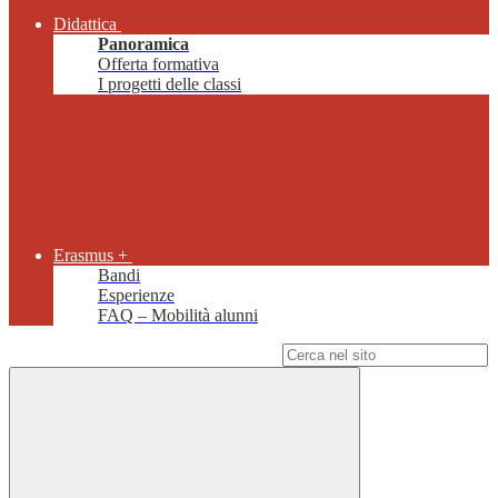
Didattica
Panoramica
Offerta formativa
I progetti delle classi
Erasmus +
Bandi
Esperienze
FAQ – Mobilità alunni
Campo di ricerca per le pagine del sito