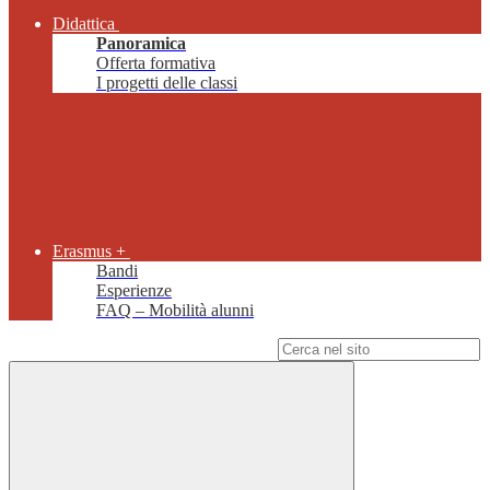
Didattica
Panoramica
Offerta formativa
I progetti delle classi
Erasmus +
Bandi
Esperienze
FAQ – Mobilità alunni
Campo di ricerca per le pagine del sito