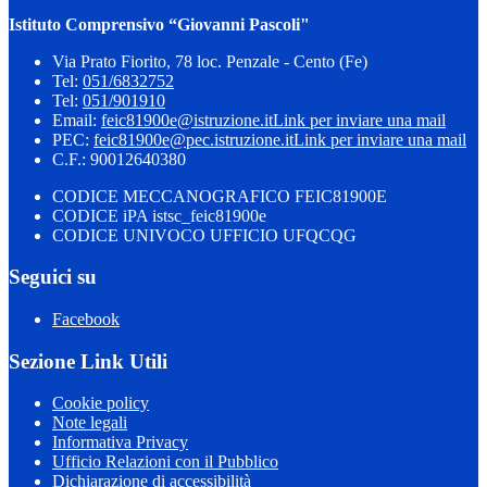
Istituto Comprensivo “Giovanni Pascoli"
Via Prato Fiorito, 78 loc. Penzale - Cento (Fe)
Tel:
051/6832752
Tel:
051/901910
Email:
feic81900e@istruzione.it
Link per inviare una mail
PEC:
feic81900e@pec.istruzione.it
Link per inviare una mail
C.F.: 90012640380
CODICE MECCANOGRAFICO FEIC81900E
CODICE iPA istsc_feic81900e
CODICE UNIVOCO UFFICIO UFQCQG
Seguici su
Facebook
Sezione Link Utili
Cookie policy
Note legali
Informativa Privacy
Ufficio Relazioni con il Pubblico
Dichiarazione di accessibilità