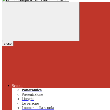
close
Scuola
Panoramica
Presentazione
I luoghi
Le persone
I numeri della scuola