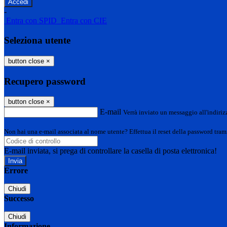
-
Entra con SPID
Entra con CIE
Seleziona utente
button close
×
Recupero password
button close
×
E-mail
Verrà inviato un messaggio all'indirizz
Non hai una e-mail associata al nome utente? Effettua il reset della password tram
E-mail inviata, si prega di controllare la casella di posta elettronica!
Errore
Chiudi
Successo
Chiudi
Informazione