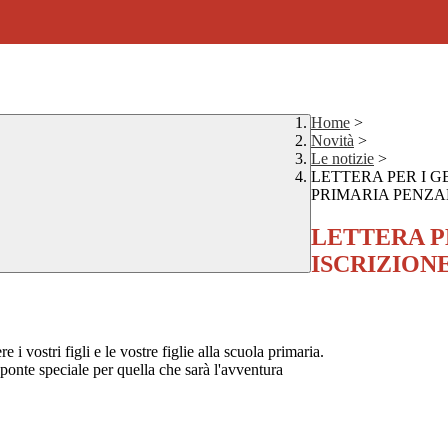
Home
>
Novità
>
Le notizie
>
LETTERA PER I G
PRIMARIA PENZALE
LETTERA PE
ISCRIZION
 i vostri figli e le vostre figlie alla scuola primaria.
ponte speciale per quella che sarà l'avventura