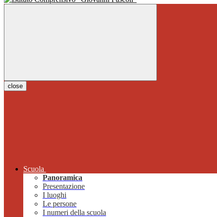
close
Scuola
Panoramica
Presentazione
I luoghi
Le persone
I numeri della scuola