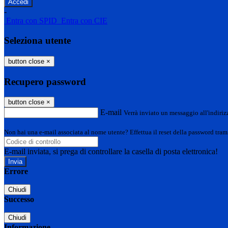
-
Entra con SPID
Entra con CIE
Seleziona utente
button close
×
Recupero password
button close
×
E-mail
Verrà inviato un messaggio all'indirizz
Non hai una e-mail associata al nome utente? Effettua il reset della password tram
E-mail inviata, si prega di controllare la casella di posta elettronica!
Errore
Chiudi
Successo
Chiudi
Informazione