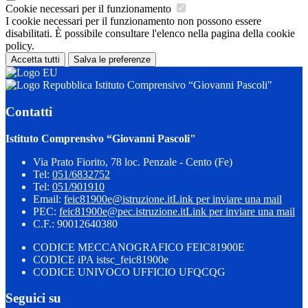
Cookie necessari per il funzionamento
I cookie necessari per il funzionamento non possono essere
disabilitati. È possibile consultare l'elenco nella pagina della cookie
policy.
Accetta tutti
Salva le preferenze
Istituto Comprensivo “Giovanni Pascoli"
Contatti
Istituto Comprensivo “Giovanni Pascoli"
Via Prato Fiorito, 78 loc. Penzale - Cento (Fe)
Tel:
051/6832752
Tel:
051/901910
Email:
feic81900e@istruzione.it
Link per inviare una mail
PEC:
feic81900e@pec.istruzione.it
Link per inviare una mail
C.F.: 90012640380
CODICE MECCANOGRAFICO FEIC81900E
CODICE iPA istsc_feic81900e
CODICE UNIVOCO UFFICIO UFQCQG
Seguici su