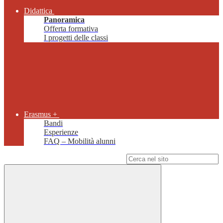
Didattica
Panoramica
Offerta formativa
I progetti delle classi
Erasmus +
Bandi
Esperienze
FAQ – Mobilità alunni
Campo di ricerca per le pagine del sito