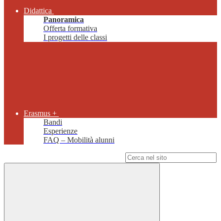
Didattica
Panoramica
Offerta formativa
I progetti delle classi
Erasmus +
Bandi
Esperienze
FAQ – Mobilità alunni
Campo di ricerca per le pagine del sito