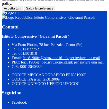
policy.
Accetta tutti
Salva le preferenze
Istituto Comprensivo “Giovanni Pascoli"
Contatti
Istituto Comprensivo “Giovanni Pascoli"
Via Prato Fiorito, 78 loc. Penzale - Cento (Fe)
Tel:
051/6832752
Tel:
051/901910
Email:
feic81900e@istruzione.it
Link per inviare una mail
PEC:
feic81900e@pec.istruzione.it
Link per inviare una mail
C.F.: 90012640380
CODICE MECCANOGRAFICO FEIC81900E
CODICE iPA istsc_feic81900e
CODICE UNIVOCO UFFICIO UFQCQG
Seguici su
Facebook