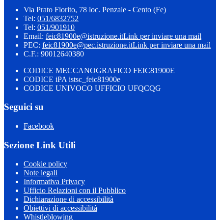
Via Prato Fiorito, 78 loc. Penzale - Cento (Fe)
Tel:
051/6832752
Tel:
051/901910
Email:
feic81900e@istruzione.it
Link per inviare una mail
PEC:
feic81900e@pec.istruzione.it
Link per inviare una mail
C.F.: 90012640380
CODICE MECCANOGRAFICO FEIC81900E
CODICE iPA istsc_feic81900e
CODICE UNIVOCO UFFICIO UFQCQG
Seguici su
Facebook
Sezione Link Utili
Cookie policy
Note legali
Informativa Privacy
Ufficio Relazioni con il Pubblico
Dichiarazione di accessibilità
Obiettivi di accessibilità
Whistleblowing