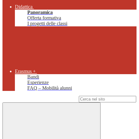
Didattica
Panoramica
Offerta formativa
I progetti delle classi
Erasmus +
Bandi
Esperienze
FAQ – Mobilità alunni
Campo di ricerca per le pagine del sito