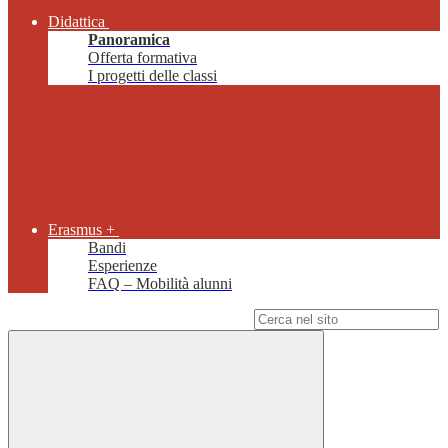
Didattica
Panoramica
Offerta formativa
I progetti delle classi
Erasmus +
Bandi
Esperienze
FAQ – Mobilità alunni
Campo di ricerca per le pagine del sito