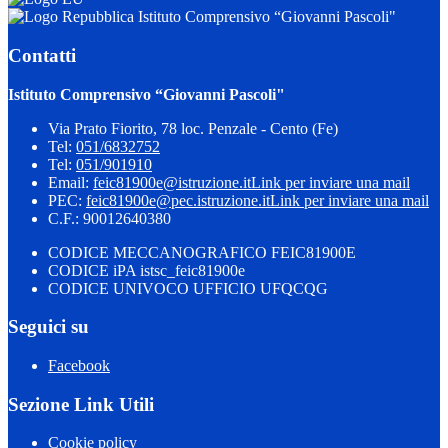
Istituto Comprensivo “Giovanni Pascoli"
Contatti
Istituto Comprensivo “Giovanni Pascoli"
Via Prato Fiorito, 78 loc. Penzale - Cento (Fe)
Tel:
051/6832752
Tel:
051/901910
Email:
feic81900e@istruzione.it
Link per inviare una mail
PEC:
feic81900e@pec.istruzione.it
Link per inviare una mail
C.F.: 90012640380
CODICE MECCANOGRAFICO FEIC81900E
CODICE iPA istsc_feic81900e
CODICE UNIVOCO UFFICIO UFQCQG
Seguici su
Facebook
Sezione Link Utili
Cookie policy