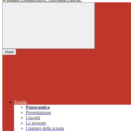
close
Scuola
Panoramica
Presentazione
I luoghi
Le persone
I numeri della scuola