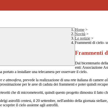
Home
>
Novità
>
Le notizie
>
Frammenti di cielo- u
Frammenti di 
Dal bicentenario dell
enti: Associazione As
ortato a installare una telecamera per osservare il cielo.
re e atmosfera
, prevede la realizzazione di una rete italiana di camere
al
prossimazione per le aree di caduta dei frammenti e poter quindi recuper
oriti che di micrometeoriti, quindi questo progetto dimostra il fatto che
lgi astrofili centesi, il 20 settembre, nell'ambito della giornata stellare
 scoprire il cielo assieme agli astrofili.