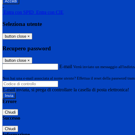
-
Entra con SPID
Entra con CIE
Seleziona utente
button close
×
Recupero password
button close
×
E-mail
Verrà inviato un messaggio all'indirizz
Non hai una e-mail associata al nome utente? Effettua il reset della password tram
E-mail inviata, si prega di controllare la casella di posta elettronica!
Errore
Chiudi
Successo
Chiudi
Informazione