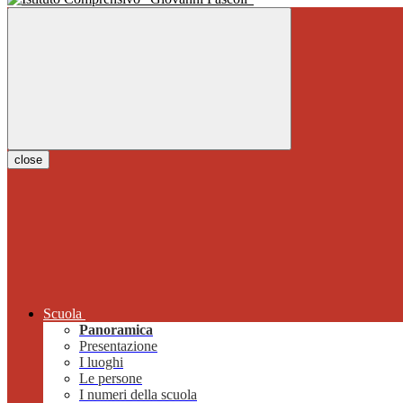
close
Scuola
Panoramica
Presentazione
I luoghi
Le persone
I numeri della scuola