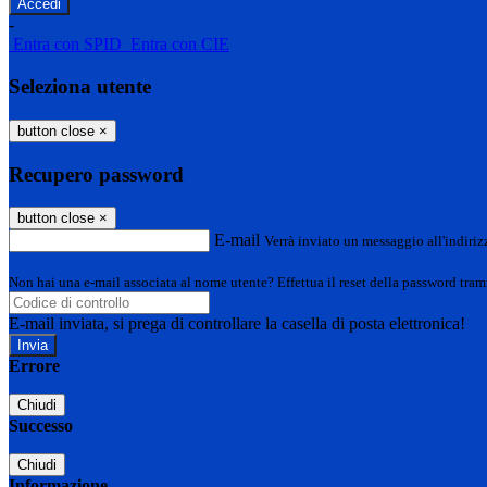
-
Entra con SPID
Entra con CIE
Seleziona utente
button close
×
Recupero password
button close
×
E-mail
Verrà inviato un messaggio all'indirizz
Non hai una e-mail associata al nome utente? Effettua il reset della password tram
E-mail inviata, si prega di controllare la casella di posta elettronica!
Errore
Chiudi
Successo
Chiudi
Informazione