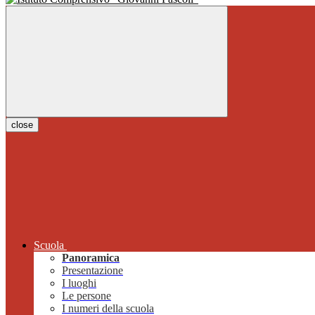
close
Scuola
Panoramica
Presentazione
I luoghi
Le persone
I numeri della scuola