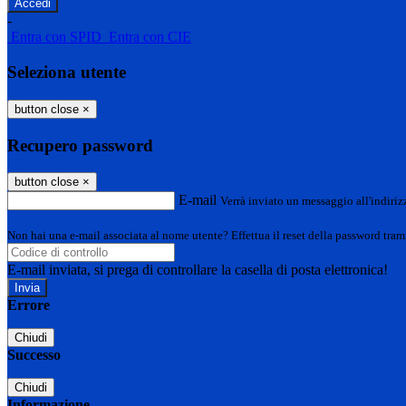
-
Entra con SPID
Entra con CIE
Seleziona utente
button close
×
Recupero password
button close
×
E-mail
Verrà inviato un messaggio all'indirizz
Non hai una e-mail associata al nome utente? Effettua il reset della password tram
E-mail inviata, si prega di controllare la casella di posta elettronica!
Errore
Chiudi
Successo
Chiudi
Informazione