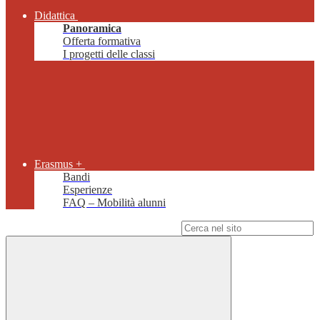
Didattica
Panoramica
Offerta formativa
I progetti delle classi
Erasmus +
Bandi
Esperienze
FAQ – Mobilità alunni
Campo di ricerca per le pagine del sito