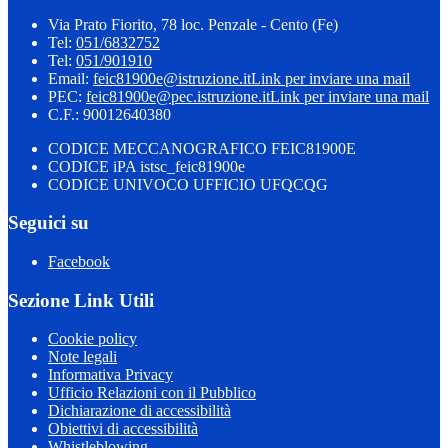
Via Prato Fiorito, 78 loc. Penzale - Cento (Fe)
Tel:
051/6832752
Tel:
051/901910
Email:
feic81900e@istruzione.it
Link per inviare una mail
PEC:
feic81900e@pec.istruzione.it
Link per inviare una mail
C.F.: 90012640380
CODICE MECCANOGRAFICO FEIC81900E
CODICE iPA istsc_feic81900e
CODICE UNIVOCO UFFICIO UFQCQG
Seguici su
Facebook
Sezione Link Utili
Cookie policy
Note legali
Informativa Privacy
Ufficio Relazioni con il Pubblico
Dichiarazione di accessibilità
Obiettivi di accessibilità
Whistleblowing