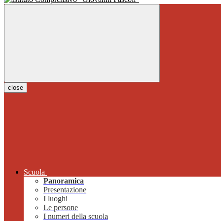
close
Scuola
Panoramica
Presentazione
I luoghi
Le persone
I numeri della scuola