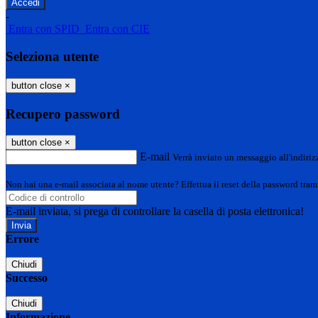
-
Entra con SPID
Entra con CIE
Seleziona utente
button close
×
Recupero password
button close
×
E-mail
Verrà inviato un messaggio all'indirizz
Non hai una e-mail associata al nome utente? Effettua il reset della password tram
E-mail inviata, si prega di controllare la casella di posta elettronica!
Errore
Chiudi
Successo
Chiudi
Informazione