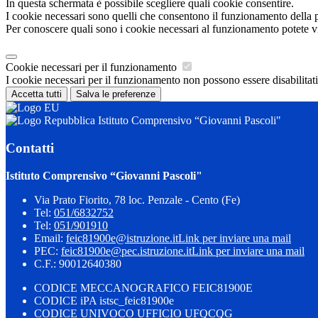
In questa schermata è possibile scegliere quali cookie consentire.
I cookie necessari sono quelli che consentono il funzionamento della pi
Per conoscere quali sono i cookie necessari al funzionamento potete v
Cookie necessari per il funzionamento
I cookie necessari per il funzionamento non possono essere disabilitati.
Accetta tutti
Salva le preferenze
Istituto Comprensivo “Giovanni Pascoli"
Contatti
Istituto Comprensivo “Giovanni Pascoli"
Via Prato Fiorito, 78 loc. Penzale - Cento (Fe)
Tel:
051/6832752
Tel:
051/901910
Email:
feic81900e@istruzione.it
Link per inviare una mail
PEC:
feic81900e@pec.istruzione.it
Link per inviare una mail
C.F.: 90012640380
CODICE MECCANOGRAFICO FEIC81900E
CODICE iPA istsc_feic81900e
CODICE UNIVOCO UFFICIO UFQCQG