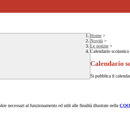
Home
>
Novità
>
Le notizie
>
Calendario scolastic
Calendario s
Si pubblica il calend
kie necessari al funzionamento ed utili alle finalità illustrate nella
COO