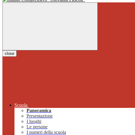
close
Scuola
Panoramica
Presentazione
I luoghi
Le persone
I numeri della scuola