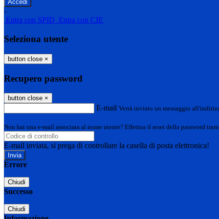
-
Entra con SPID
Entra con CIE
Seleziona utente
button close
×
Recupero password
button close
×
E-mail
Verrà inviato un messaggio all'indirizz
Non hai una e-mail associata al nome utente? Effettua il reset della password tram
E-mail inviata, si prega di controllare la casella di posta elettronica!
Errore
Chiudi
Successo
Chiudi
Informazione