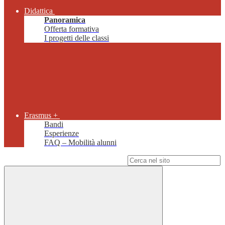
Didattica
Panoramica
Offerta formativa
I progetti delle classi
Erasmus +
Bandi
Esperienze
FAQ – Mobilità alunni
Campo di ricerca per le pagine del sito