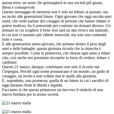
questa terra: un seme che germoglierà in una società più giusta,
libera e consapevole.
Questo messaggio di memoria non è solo un tributo al passato, ma
un invito alle generazioni future. Ogni giovane che oggi ascolta quei
nomi, che sente parlare del coraggio di persone che hanno sfidato il
potere mafioso, ha il potenziale per costruire un domani diverso. Un
domani in cui scegliere il bene non sarà un atto eroico ma naturale;
in cui non ci saranno più vittime innocenti, ma solo una comunità
forte e coesa.
E alle generazioni meno giovani, che portano dentro il peso degli
anni e delle battaglie, questa giornata ricorda che la rinascita è
sempre possibile. Come la primavera, che ritorna ogni anno a ridare
vita, così anche noi possiamo riscoprire la forza di credere, lottare e
cambiare.
Questo 21 marzo, dunque, celebriamo non solo il ricordo ma
l’impegno. Perché ogni nome pronunciato è un monito, un grido di
coraggio, un invito a non voltare mai le spalle alla giustizia.
E, soprattutto, una promessa: quella di un futuro in cui i sacrifici di
oggi daranno frutti di libertà e legalità.
Facciamo sì che questa primavera sia davvero il simbolo di una
nuova fioritura per la nostra società.