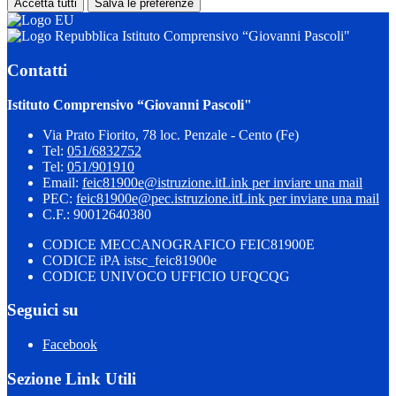
Accetta tutti
Salva le preferenze
Istituto Comprensivo “Giovanni Pascoli"
Contatti
Istituto Comprensivo “Giovanni Pascoli"
Via Prato Fiorito, 78 loc. Penzale - Cento (Fe)
Tel:
051/6832752
Tel:
051/901910
Email:
feic81900e@istruzione.it
Link per inviare una mail
PEC:
feic81900e@pec.istruzione.it
Link per inviare una mail
C.F.: 90012640380
CODICE MECCANOGRAFICO FEIC81900E
CODICE iPA istsc_feic81900e
CODICE UNIVOCO UFFICIO UFQCQG
Seguici su
Facebook
Sezione Link Utili