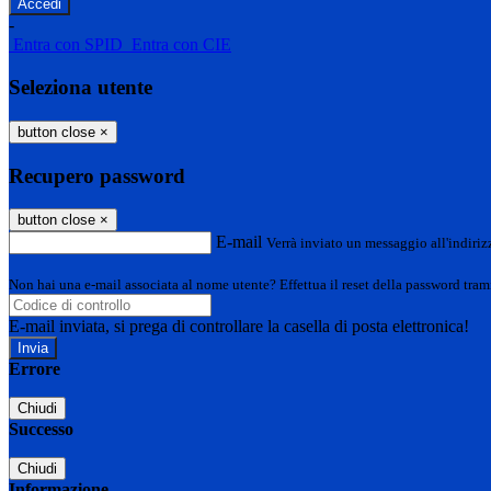
-
Entra con SPID
Entra con CIE
Seleziona utente
button close
×
Recupero password
button close
×
E-mail
Verrà inviato un messaggio all'indirizz
Non hai una e-mail associata al nome utente? Effettua il reset della password tram
E-mail inviata, si prega di controllare la casella di posta elettronica!
Errore
Chiudi
Successo
Chiudi
Informazione