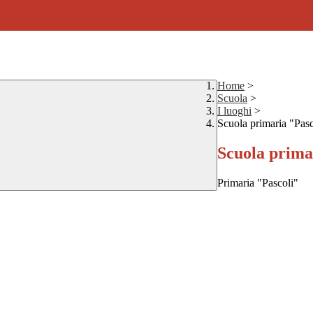
Home
>
Scuola
>
I luoghi
>
Scuola primaria "Pasc
Scuola prima
Primaria "Pascoli"