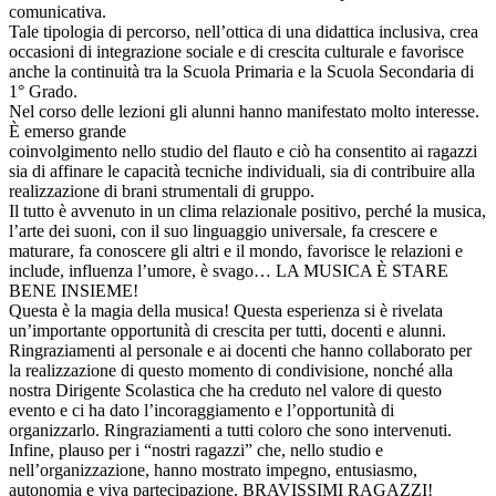
comunicativa.
Tale tipologia di percorso, nell’ottica di una didattica inclusiva, crea
occasioni di integrazione sociale e di crescita culturale e favorisce
anche la continuità tra la Scuola Primaria e la Scuola Secondaria di
1° Grado.
Nel corso delle lezioni gli alunni hanno manifestato molto interesse.
È emerso grande
coinvolgimento nello studio del flauto e ciò ha consentito ai ragazzi
sia di affinare le capacità tecniche individuali, sia di contribuire alla
realizzazione di brani strumentali di gruppo.
Il tutto è avvenuto in un clima relazionale positivo, perché la musica,
l’arte dei suoni, con il suo linguaggio universale, fa crescere e
maturare, fa conoscere gli altri e il mondo, favorisce le relazioni e
include, influenza l’umore, è svago… LA MUSICA È STARE
BENE INSIEME!
Questa è la magia della musica! Questa esperienza si è rivelata
un’importante opportunità di crescita per tutti, docenti e alunni.
Ringraziamenti al personale e ai docenti che hanno collaborato per
la realizzazione di questo momento di condivisione, nonché alla
nostra Dirigente Scolastica che ha creduto nel valore di questo
evento e ci ha dato l’incoraggiamento e l’opportunità di
organizzarlo. Ringraziamenti a tutti coloro che sono intervenuti.
Infine, plauso per i “nostri ragazzi” che, nello studio e
nell’organizzazione, hanno mostrato impegno, entusiasmo,
autonomia e viva partecipazione. BRAVISSIMI RAGAZZI!