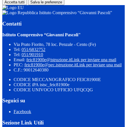
Accetta tutti
Salva le preferenze
Istituto Comprensivo “Giovanni Pascoli"
Contatti
Istituto Comprensivo “Giovanni Pascoli"
Via Prato Fiorito, 78 loc. Penzale - Cento (Fe)
Tel:
051/6832752
Tel:
051/901910
Email:
feic81900e@istruzione.it
Link per inviare una mail
PEC:
feic81900e@pec.istruzione.it
Link per inviare una mail
C.F.: 90012640380
CODICE MECCANOGRAFICO FEIC81900E
CODICE iPA istsc_feic81900e
CODICE UNIVOCO UFFICIO UFQCQG
Seguici su
Facebook
Sezione Link Utili