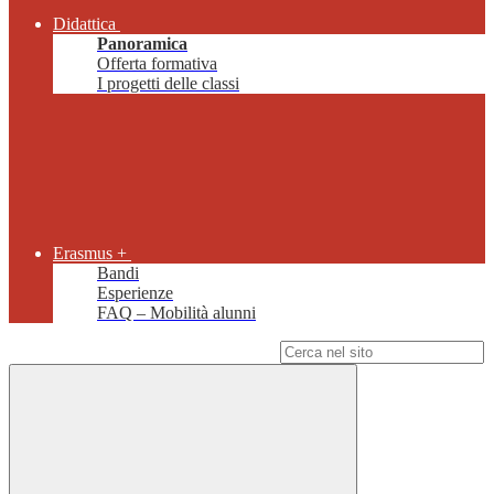
Didattica
Panoramica
Offerta formativa
I progetti delle classi
Erasmus +
Bandi
Esperienze
FAQ – Mobilità alunni
Campo di ricerca per le pagine del sito